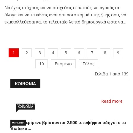
Να έχεις στόχους και να στοχεύεις σ’ αυτούς, να αγαπάς τα
άλογα και να τα κάνεις αναπόσπαστο κομμάτι της ζωής σου, να
εκμεταλλεύεσαι και το τελευταίο λεπτό δημιουργικά ώστε να…
1
2
3
4
5
6
7
8
9
10
Επόμενο
Τέλος
Σελίδα 1 από 139
ΚΟΙΝΩΝΊΑ
«Έκτακτο δελτίο επιδείνωσης καιρικών
συνθηκών». /v…
Read more
03-01-2019
ΚΟΙΝΩΝΊΑ
Στο... περίμενε βρίσκονται 2.500 υποψήφιοι οδηγοί στα
ΚΟΙΝΩΝΊΑ
Δωδεκά…