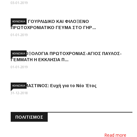
03-01-2019
ΤΟ ΠΙΟ ΓΟΥΡΛΙΔΙΚΟ ΚΑΙ ΦΙΛΟΞΕΝΟ
ΚΟΙΝΩΝΊΑ
ΠΡΩΤΟΧΡΟΝΙΑΤΙΚΟ ΓΕΥΜΑ ΣΤΟ ΓΗΡ…
01-01-2019
ΚΩΣ ΔΟΞΟΛΟΓΙΑ ΠΡΩΤΟΧΡΟΝΙΑΣ-ΑΓΙΟΣ ΠΑΥΛΟΣ-
ΚΟΙΝΩΝΊΑ
ΓΕΜΜΑΤΗ Η ΕΚΚΛΗΣΙΑ Π…
01-01-2019
Δ.ΚΡΕΜΑΣΤΙΝΟΣ: Ευχή για το Νέο Έτος
ΚΟΙΝΩΝΊΑ
31-12-2018
ΠΟΛΙΤΙΣΜΌΣ
Εκδήλωση της ενορίας των Αγίων
Αποστόλων Αντιμάχει…
Read more