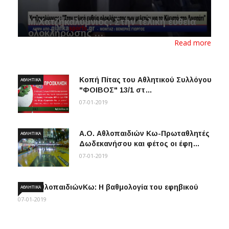
M.Χατζηκαλύμνιος: Στην τελική ευθεία
ολοκλήρωσης …
Read more
08-01-2019
Κοπή Πίτας του Αθλητικού Συλλόγου
ΑΘΛΗΤΙΚΆ
"ΦΟΙΒΟΣ" 13/1 στ…
07-01-2019
Α.Ο. Αθλοπαιδιών Κω-Πρωταθλητές
ΑΘΛΗΤΙΚΆ
Δωδεκανήσου και φέτος οι έφη…
07-01-2019
Α.Ο. ΑθλοπαιδιώνΚω: Η βαθμολογία του εφηβικού
ΑΘΛΗΤΙΚΆ
07-01-2019