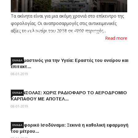
Τα ακίνητα είναι για μια ακόμη χρονιά στο επίκεντρο της
φορολογίας. Οι αναπροσαρμογές στις αντικειμενικές
αξίες το καλοκαίρι του 2018 σε 4000 περιοχές...
Τι αλλάζει στην φορολογία ακινήτων
Read more
08-01-2019
Δ.Kρεμαστινός για την Υγεία: Εραστές του ονείρου και
ΕΛΛΆΔΑ
επιτακτ…
08-01-2019
M.KONΣΟΛΑΣ: ΧΩΡΙΣ ΡΑΔΙΟΦΑΡΟ ΤΟ ΑΕΡΟΔΡΟΜΙΟ
ΕΛΛΆΔΑ
ΚΑΡΠΑΘΟΥ ΜΕ ΑΠΟΤΕΛ…
08-01-2019
«Μεταφορικό Ισοδύναμο: Ξεκινά η καθολική εφαρμογή
ΕΛΛΆΔΑ
του μέτρου…